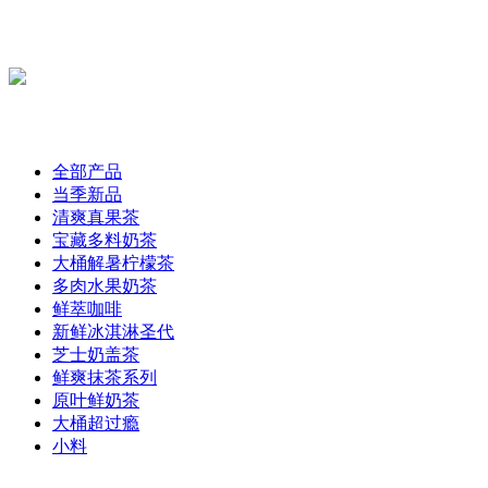
全部产品
当季新品
清爽真果茶
宝藏多料奶茶
大桶解暑柠檬茶
多肉水果奶茶
鲜萃咖啡
新鲜冰淇淋圣代
芝士奶盖茶
鲜爽抹茶系列
原叶鲜奶茶
大桶超过瘾
小料