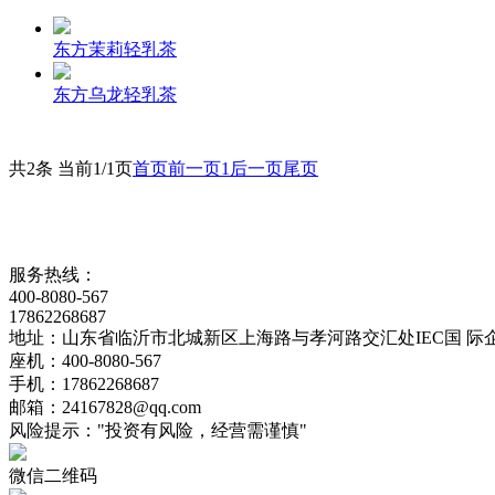
东方茉莉轻乳茶
东方乌龙轻乳茶
共2条 当前1/1页
首页
前一页
1
后一页
尾页
服务热线：
400-8080-567
17862268687
地址：山东省临沂市北城新区上海路与孝河路交汇处IEC国 际
座机：400-8080-567
手机：17862268687
邮箱：24167828@qq.com
风险提示："投资有风险，经营需谨慎"
微信二维码